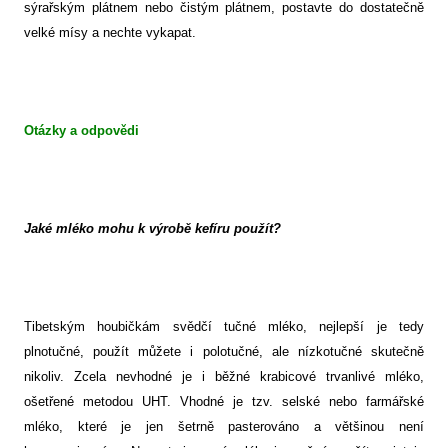
sýrařským plátnem nebo čistým plátnem, postavte do dostatečně
velké mísy a nechte vykapat.
Otázky a odpovědi
Jaké mléko mohu k výrobě kefíru použít?
Tibetským houbičkám svědčí tučné mléko, nejlepší je tedy
plnotučné, použít můžete i polotučné, ale nízkotučné skutečně
nikoliv. Zcela nevhodné je i běžné krabicové trvanlivé mléko,
ošetřené metodou UHT. Vhodné je tzv. selské nebo farmářské
mléko, které je jen šetrně pasterováno a většinou není