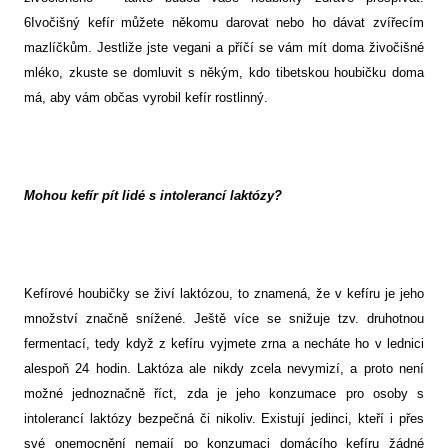
6Ivočišný kefír můžete někomu darovat nebo ho dávat zvířecím
mazlíčkům. Jestliže jste vegani a příčí se vám mít doma živočišné
mléko, zkuste se domluvit s někým, kdo tibetskou houbičku doma
má, aby vám občas vyrobil kefír rostlinný.
Mohou kefír pít lidé s intolerancí laktózy?
Kefírové houbičky se živí laktózou, to znamená, že v kefíru je jeho
množství značně snížené. Ještě více se snižuje tzv. druhotnou
fermentací, tedy když z kefíru vyjmete zrna a necháte ho v lednici
alespoň 24 hodin. Laktóza ale nikdy zcela nevymizí, a proto není
možné jednoznačně říct, zda je jeho konzumace pro osoby s
intolerancí laktózy bezpečná či nikoliv. Existují jedinci, kteří i přes
své onemocnění nemají po konzumaci domácího kefíru žádné