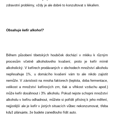
zdravotní problémy, vždy je ale dobré to konzultovat s lékařem.
Obsahuje kefír alkohol?
Během působení tibetských houbiček dochází v mléku k různým
procesům včetně alkoholového kvašení, proto je kefír mírně
alkoholický. V kefírech prodávaných v obchodech množství alkoholu
nepřesahuje 1%, u domácího kvašení vám to ale nikdo zajistit
nemůže. V závislosti na mnoha faktorech (teplota, doba fermentace,
velikost a množství kefírových zrn, tlak a vlhkost vzduchu apod.)
může kefír dosáhnout i 3% alkoholu. Pokud nejste schopni množství
alkoholu v kefíru odhadnout, můžete si pořídit přístroj k jeho měření,
nejjistější ale je kefír v jistých situacích vůbec nekonzumovat, třeba
když plánujete, že budete zanedlouho řídit auto.