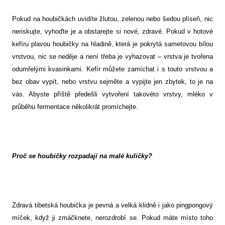
Pokud na houbičkách uvidíte žlutou, zelenou nebo šedou plíseň, nic
neriskujte, vyhoďte je a obstarejte si nové, zdravé. Pokud v hotové
kefíru plavou houbičky na hladině, která je pokrytá sametovou bílou
vrstvou, nic se neděje a není třeba je vyhazovat – vrstva je tvořena
odumřelými kvasinkami. Kefír můžete zamíchat i s touto vrstvou a
bez obav vypít, nebo vrstvu sejměte a vypijte jen zbytek, to je na
vás. Abyste příště předešli vytvoření takovéto vrstvy, mléko v
průběhu fermentace několikrát promíchejte.
Proč se houbičky rozpadají na malé kuličky?
Zdravá tibetská houbička je pevná a velká klidně i jako pingpongový
míček, když ji zmáčknete, nerozdrobí se. Pokud máte místo toho