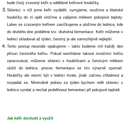
bude čistý zcezený kefír a oddělené kefírové houbičky.
Sklenici, v níž jsme kefír vyráběli, vymyjeme, osušíme a tibetské
houbičky do ní opět vložíme a zalijeme mlékem pokojové teploty.
Lahev se zcezeným kefírem zavíčkujeme a uložíme do lednice, kde
do druhého dne proběhne tzv. druhotná fermentace. Kefír můžeme v
lednici skladovat až týden, čerstvý je ale samozřejmě nejlepší.
Tento postup neustále opakujeme – takto budeme mít každý den
přísun čerstvého kefíru. Pokud nestíháme takové množství kefíru
zpracovávat, můžeme sklenici s houbičkami a čerstvým mlékem
uložit do lednice, proces fermentace se tím výrazně zpomalí.
Houbičky ale nesmí být v lednici trvale, jinak začnou chřadnout a
rozpadat se. Minimálně jednou za týden bychom měli sklenici z
lednice vyndat a nechat proběhnout fermentaci při pokojové teplotě.
Jak kefír dochutit a využít