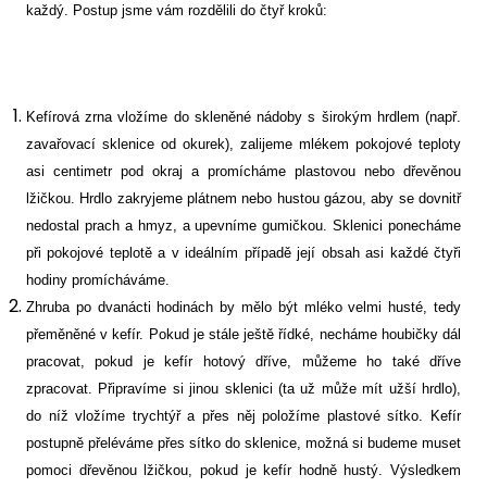
každý. Postup jsme vám rozdělili do čtyř kroků:
Kefírová zrna vložíme do skleněné nádoby s širokým hrdlem (např.
zavařovací sklenice od okurek), zalijeme mlékem pokojové teploty
asi centimetr pod okraj a promícháme plastovou nebo dřevěnou
lžičkou. Hrdlo zakryjeme plátnem nebo hustou gázou, aby se dovnitř
nedostal prach a hmyz, a upevníme gumičkou. Sklenici ponecháme
při pokojové teplotě a v ideálním případě její obsah asi každé čtyři
hodiny promícháváme.
Zhruba po dvanácti hodinách by mělo být mléko velmi husté, tedy
přeměněné v kefír. Pokud je stále ještě řídké, necháme houbičky dál
pracovat, pokud je kefír hotový dříve, můžeme ho také dříve
zpracovat. Připravíme si jinou sklenici (ta už může mít užší hrdlo),
do níž vložíme trychtýř a přes něj položíme plastové sítko. Kefír
postupně přeléváme přes sítko do sklenice, možná si budeme muset
pomoci dřevěnou lžičkou, pokud je kefír hodně hustý. Výsledkem