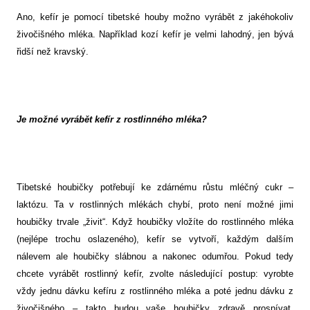
Ano, kefír je pomocí tibetské houby možno vyrábět z jakéhokoliv
živočišného mléka. Například kozí kefír je velmi lahodný, jen bývá
řidší než kravský.
Je možné vyrábět kefír z rostlinného mléka?
Tibetské houbičky potřebují ke zdárnému růstu mléčný cukr –
laktózu. Ta v rostlinných mlékách chybí, proto není možné jimi
houbičky trvale „živit“. Když houbičky vložíte do rostlinného mléka
(nejlépe trochu oslazeného), kefír se vytvoří, každým dalším
nálevem ale houbičky slábnou a nakonec odumřou. Pokud tedy
chcete vyrábět rostlinný kefír, zvolte následující postup: vyrobte
vždy jednu dávku kefíru z rostlinného mléka a poté jednu dávku z
živočišného – takto budou vaše houbičky zdravě prospívat.