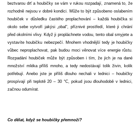
beztvarou drť a houbičky se vám v rukou rozpadají, znamená to, že
rozhodně nejsou v dobré kondici. Může to být způsobeno oslabením
houbiček v důsledku častého proplachování – každá houbička si
okolo sebe vytvoří jakýsi „obal“, příznivé prostředí, které ji chrání
před okolními vlivy. Když ji propláchnete vodou, tento obal smyjete a
vystavíte houbičku nebezpečí. Mnohem vhodnější tedy je houbičky
vůbec neproplachovat, pak budou moci věnovat více energie růstu.
Rozpadání houbiček může být způsoben i tím, že jich je na dané
množství mléka příliš mnoho, a tedy nedostávají tolik živin, kolik
potřebují. Anebo jste je příliš dlouho nechali v lednici – houbičky
prospívají při teplotě 20 – 30 °C, pokud jsou dlouhodobě v lednici,
začnou odumírat.
Co dělat, když se houbičky přemnoží?