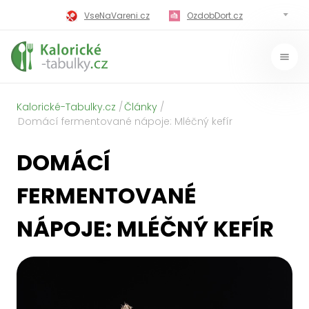
VseNaVareni.cz
OzdobDort.cz
MilujiVareni.cz
MilujiChrest.cz
MilujiGrillovani.cz
Miluji-Pivo.cz
Kalorické-Tabulky.cz
Články
MilujiCokoladu.cz
MilujiVanoce.cz
Domácí fermentované nápoje: Mléčný kefír
MilujiZavarovani.cz
MilujiVelikonoce.cz
DOMÁCÍ
MilujiZmrzlinu.cz
Kaloricke-tabulky.cz
FERMENTOVANÉ
NÁPOJE: MLÉČNÝ KEFÍR