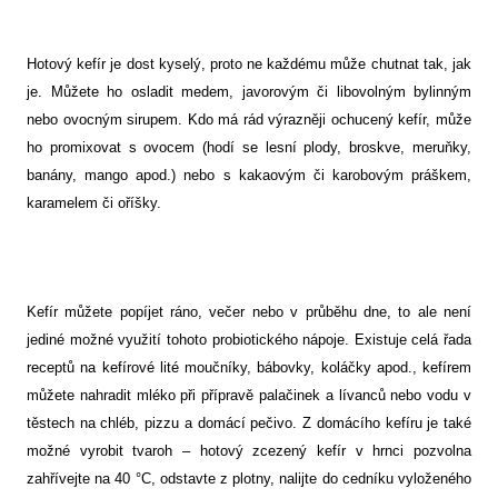
Hotový kefír je dost kyselý, proto ne každému může chutnat tak, jak
je. Můžete ho osladit medem, javorovým či libovolným bylinným
nebo ovocným sirupem. Kdo má rád výrazněji ochucený kefír, může
ho promixovat s ovocem (hodí se lesní plody, broskve, meruňky,
banány, mango apod.) nebo s kakaovým či karobovým práškem,
karamelem či oříšky.
Kefír můžete popíjet ráno, večer nebo v průběhu dne, to ale není
jediné možné využití tohoto probiotického nápoje. Existuje celá řada
receptů na kefírové lité moučníky, bábovky, koláčky apod., kefírem
můžete nahradit mléko při přípravě palačinek a lívanců nebo vodu v
těstech na chléb, pizzu a domácí pečivo. Z domácího kefíru je také
možné vyrobit tvaroh – hotový zcezený kefír v hrnci pozvolna
zahřívejte na 40 °C, odstavte z plotny, nalijte do cedníku vyloženého