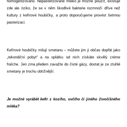
homogenizováno. Nepasterizované mléko je možné použít, existuje
zde ale riziko, že se v něm škodlivé bakterie rozmnoží dříve než
kultury z kefírové houbičky, a proto doporučujeme provést šetrnou
pasterizaci.
Kefírové houbičky milují smetanu – můžete jim ji občas dopřát jako
„rekondiční pobyt“ a na oplátku od nich získáte skvělý crème
fraîche. Jen zrna předem zavažte do čisté gázy, dostat je ze ztuhlé
smetany je trochu obtížnější.
Je možné vyrábět kefír z kozího, ovčího či jiného živočišného
mléka?