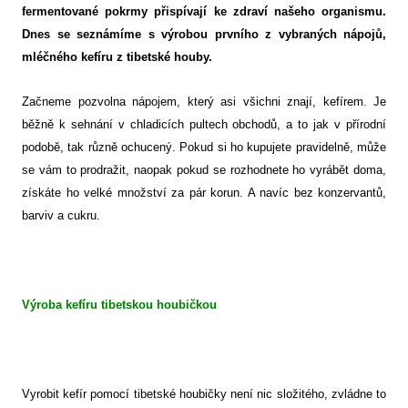
fermentované pokrmy přispívají ke zdraví našeho organismu.
Dnes se seznámíme s výrobou prvního z vybraných nápojů,
mléčného kefíru z tibetské houby.
Začneme pozvolna nápojem, který asi všichni znají, kefírem. Je
běžně k sehnání v chladicích pultech obchodů, a to jak v přírodní
podobě, tak různě ochucený. Pokud si ho kupujete pravidelně, může
se vám to prodražit, naopak pokud se rozhodnete ho vyrábět doma,
získáte ho velké množství za pár korun. A navíc bez konzervantů,
barviv a cukru.
Výroba kefíru tibetskou houbičkou
Vyrobit kefír pomocí tibetské houbičky není nic složitého, zvládne to