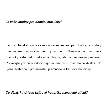
Je kefír vhodný pro domácí mazlíčky?
Kefír z tibetské houbičky mohou konzumovat psi i kočky, a to díky
minimálnímu množství laktózy v něm. Dokonce je pro naše
mazlíčky kefír velmi zdravý a chutný, ale nic se nesmí přehánět.
Podávejte jim ho v odpovídajícím množství maximálně dvakrát do
týdne. Nabídnout jim můžete i přemnožené kefírové houbičky.
Co dělat, když jsou kefírové houbičky napadené plísní?