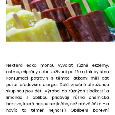
Některá éčka mohou vyvolat různé ekzémy,
astma, migrény nebo zažívací potíže a tak by si na
konzumaci potravin s těmito látkami měli dát
pozor především alergici. Další značně ohroženou
skupinou jsou děti. Výrobci do různých sladkostí a
limonád s oblibou přidávají různá chemická
barviva, která nejsou nic jiného, než právě éčka – a
navíc ta téměř nejhorší! Oblíbení barevní