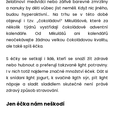
želatinoví medvídci nebo zářivě barevné zmrzliny
a nanuky by děti vůbec jíst neměli. Když nic jiného,
budou hyperaktivní… Na trhu se v této době
objevují i tzv. „čokoládoví“ Mikulášové, které za
několik týdnů vystřídají čokoládové adventní
kalendáře. Od Mikulášů ani kalendářů
neočekávejte žádnou velkou čokoládovou kvalitu,
ale také spíš éčka.
S éčky se setkají i lidé, kteří se snaží žít zdravě
nebo hubnout a preferují takzvané light potraviny.
I v nich totiž najdeme značné množství éček. Dát si
k snídani light jogurt, k svačině ligth sýr, pít light
nápoje a sladit sladidlem skutečně není právě
zdravý způsob stravování.
Jen éčka nám neškodí