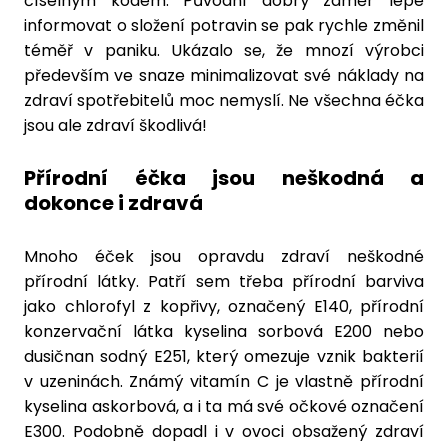
číselným kódem. Původní dobrý záměr lépe
informovat o složení potravin se pak rychle změnil
téměř v paniku. Ukázalo se, že mnozí výrobci
především ve snaze minimalizovat své náklady na
zdraví spotřebitelů moc nemyslí. Ne všechna éčka
jsou ale zdraví škodlivá!
Přírodní éčka jsou neškodná a
dokonce i zdravá
Mnoho éček jsou opravdu zdraví neškodné
přírodní látky. Patří sem třeba přírodní barviva
jako chlorofyl z kopřivy, označený E140, přírodní
konzervační látka kyselina sorbová E200 nebo
dusičnan sodný E251, který omezuje vznik bakterií
v uzeninách. Známý vitamín C je vlastně přírodní
kyselina askorbová, a i ta má své očkové označení
E300. Podobně dopadl i v ovoci obsažený zdraví