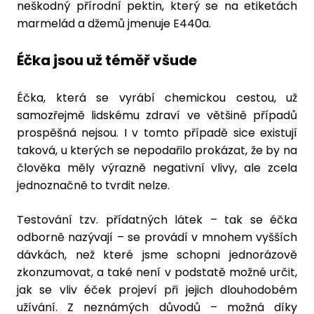
neškodný přírodní pektin, který se na etiketách
marmelád a džemů jmenuje E440a.
Éčka jsou už téměř všude
Éčka, která se vyrábí chemickou cestou, už
samozřejmě lidskému zdraví ve většině případů
prospěšná nejsou. I v tomto případě sice existují
taková, u kterých se nepodařilo prokázat, že by na
člověka měly výrazně negativní vlivy, ale zcela
jednoznačně to tvrdit nelze.
Testování tzv. přídatných látek – tak se éčka
odborně nazývají – se provádí v mnohem vyšších
dávkách, než které jsme schopni jednorázově
zkonzumovat, a také není v podstatě možné určit,
jak se vliv éček projeví při jejich dlouhodobém
užívání. Z neznámých důvodů – možná díky