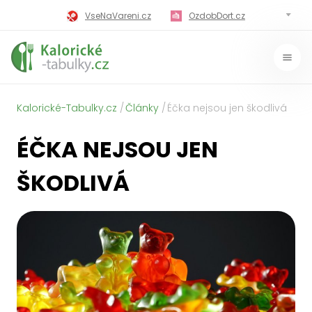
VseNaVareni.cz
OzdobDort.cz
MilujiVareni.cz
MilujiChrest.cz
MilujiGrillovani.cz
Miluji-Pivo.cz
Kalorické-Tabulky.cz
Články
Éčka nejsou jen škodlivá
MilujiCokoladu.cz
MilujiVanoce.cz
ÉČKA NEJSOU JEN
MilujiZavarovani.cz
MilujiVelikonoce.cz
ŠKODLIVÁ
MilujiZmrzlinu.cz
Kaloricke-tabulky.cz