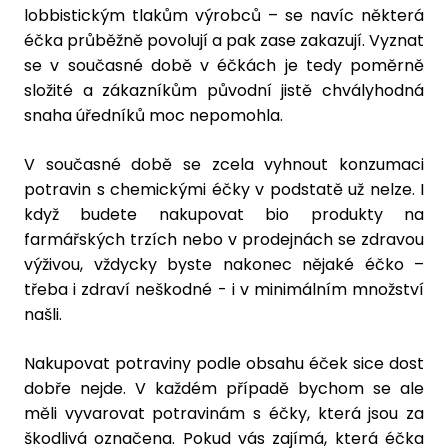
lobbistickým tlakům výrobců – se navíc některá
éčka průběžně povolují a pak zase zakazují. Vyznat
se v současné době v éčkách je tedy poměrně
složité a zákazníkům původní jistě chvályhodná
snaha úředníků moc nepomohla.
V současné době se zcela vyhnout konzumaci
potravin s chemickými éčky v podstatě už nelze. I
když budete nakupovat bio produkty na
farmářských trzích nebo v prodejnách se zdravou
výživou, vždycky byste nakonec nějaké éčko –
třeba i zdraví neškodné - i v minimálním množství
našli.
Nakupovat potraviny podle obsahu éček sice dost
dobře nejde. V každém případě bychom se ale
měli vyvarovat potravinám s éčky, která jsou za
škodlivá označena. Pokud vás zajímá, která éčka