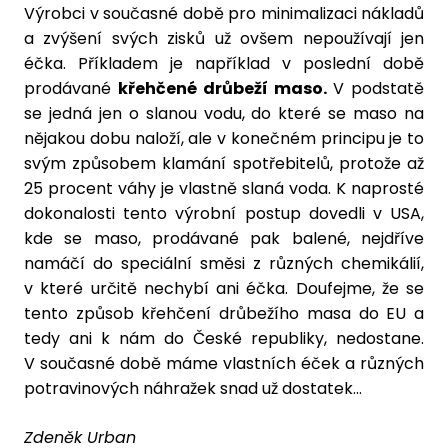
Výrobci v současné době pro minimalizaci nákladů
a zvýšení svých zisků už ovšem nepoužívají jen
éčka. Příkladem je například v poslední době
prodávané
křehčené drůbeží maso.
V podstatě
se jedná jen o slanou vodu, do které se maso na
nějakou dobu naloží, ale v konečném principu je to
svým způsobem klamání spotřebitelů, protože až
25 procent váhy je vlastně slaná voda. K naprosté
dokonalosti tento výrobní postup dovedli v USA,
kde se maso, prodávané pak balené, nejdříve
namáčí do speciální směsi z různých chemikálií,
v které určitě nechybí ani éčka. Doufejme, že se
tento způsob křehčení drůbežího masa do EU a
tedy ani k nám do České republiky, nedostane.
V současné době máme vlastních éček a různých
potravinových náhražek snad už dostatek…
Zdeněk Urban