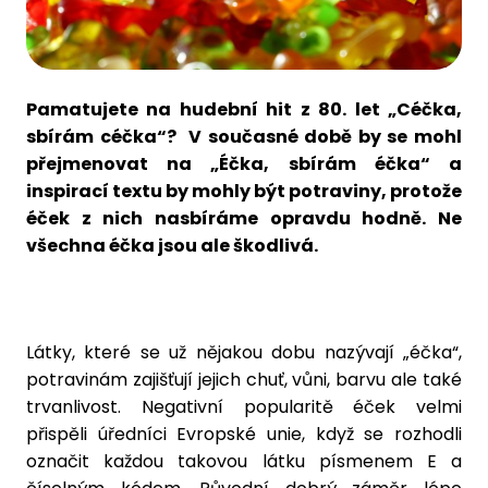
Pamatujete na hudební hit z 80. let „Céčka,
sbírám céčka“? V současné době by se mohl
přejmenovat na „Éčka, sbírám éčka“ a
inspirací textu by mohly být potraviny, protože
éček z nich nasbíráme opravdu hodně. Ne
všechna éčka jsou ale škodlivá.
Látky, které se už nějakou dobu nazývají „éčka“,
potravinám zajišťují jejich chuť, vůni, barvu ale také
trvanlivost. Negativní popularitě éček velmi
přispěli úředníci Evropské unie, když se rozhodli
označit každou takovou látku písmenem E a