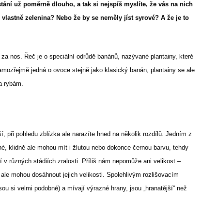
tání už poměrně dlouho, a tak si nejspíš myslíte, že vás na nich
vlastně zelenina? Nebo že by se neměly jíst syrové? A že je to
za nos. Řeč je o speciální odrůdě banánů, nazývané plantainy, které
mozřejmě jedná o ovoce stejně jako klasický banán, plantainy se ale
a rybám.
ší, při pohledu zblízka ale narazíte hned na několik rozdílů. Jedním z
né, klidně ale mohou mít i žlutou nebo dokonce černou barvu, tehdy
 v různých stádiích zralosti. Příliš nám nepomůže ani velikost –
y ale mohou dosáhnout jejich velikosti. Spolehlivým rozlišovacím
sou si velmi podobné) a mívají výrazné hrany, jsou „hranatější“ než