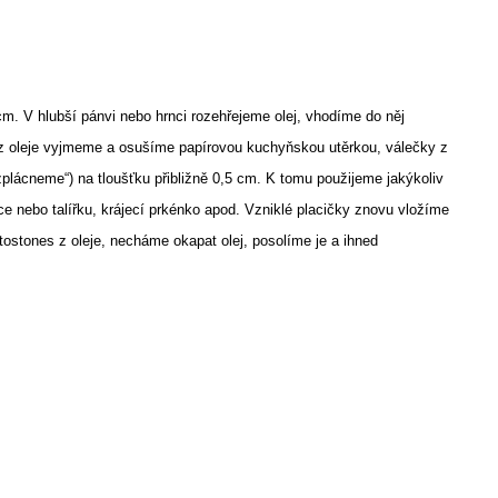
m. V hlubší pánvi nebo hrnci rozehřejeme olej, vhodíme do něj
e z oleje vyjmeme a osušíme papírovou kuchyňskou utěrkou, válečky z
plácneme“) na tloušťku přibližně 0,5 cm. K tomu použijeme jakýkoliv
e nebo talířku, krájecí prkénko apod. Vzniklé placičky znovu vložíme
stones z oleje, necháme okapat olej, posolíme je a ihned