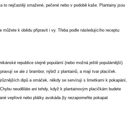
, a to nejčastěji smažené, pečené nebo v podobě kaše. Plantainy jsou
e můžete k obědu připravit i vy. Třeba podle následujícího receptu:
nikánské republice stejně populární (nebo možná ještě populárnější)
ravují se ale z brambor, nýbrž z plantainů, a mají tvar placiček.
jrůznějších dipů a omáček, někdy se servírují s limetkami k pokapání,
 Chybu neuděláte ani tehdy, když k plantainovým placičkám budete
trhané vepřové nebo plátky avokáda (ty nezapomeňte pokapat