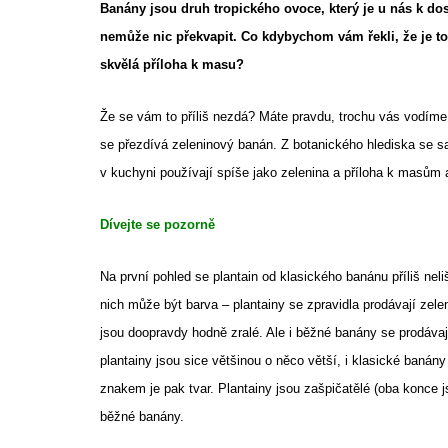
Banány jsou druh tropického ovoce, který je u nás k dos
nemůže nic překvapit. Co kdybychom vám řekli, že je to 
skvělá příloha k masu?
Že se vám to příliš nezdá? Máte pravdu, trochu vás vodíme 
se přezdívá zeleninový banán. Z botanického hlediska se sa
v kuchyni používají spíše jako zelenina a příloha k masům 
Dívejte se pozorně
Na první pohled se plantain od klasického banánu příliš neli
nich může být barva – plantainy se zpravidla prodávají zele
jsou doopravdy hodně zralé. Ale i běžné banány se prodávají
plantainy jsou sice většinou o něco větší, i klasické banán
znakem je pak tvar. Plantainy jsou zašpičatělé (oba konce j
běžné banány.