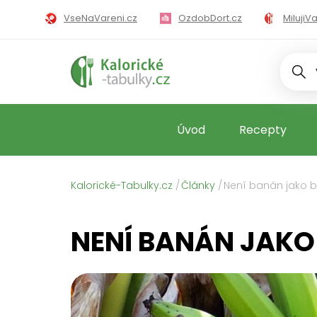
VseNaVareni.cz
OzdobDort.cz
MilujiV
MilujiZavarova
Úvod
Recepty
Kalorické-Tabulky.cz
Články
Není banán jako 
NENÍ BANÁN JAK