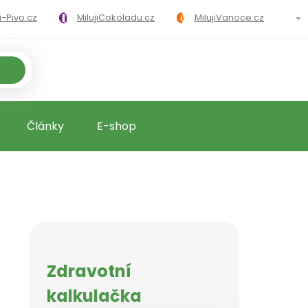
ji-Pivo.cz
MilujiCokoladu.cz
MilujiVanoce.cz
loricke-tabulky.cz
Články
E-shop
Zdravotní
kalkulačka