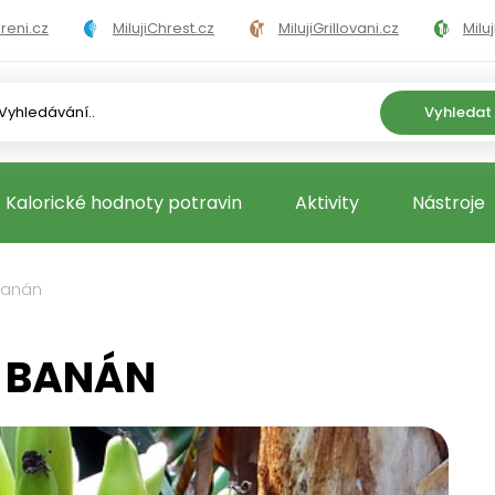
areni.cz
MilujiChrest.cz
MilujiGrillovani.cz
Milu
ni.cz
MilujiVelikonoce.cz
MilujiZmrzlinu.cz
Ka
Vyhledat
Kalorické hodnoty potravin
Aktivity
Nástroje
banán
O BANÁN