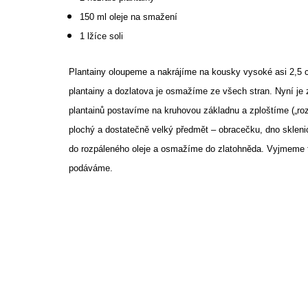
150 ml oleje na smažení
1 lžíce soli
Plantainy oloupeme a nakrájíme na kousky vysoké asi 2,5 c
plantainy a dozlatova je osmažíme ze všech stran. Nyní j
plantainů postavíme na kruhovou základnu a zploštíme („roz
plochý a dostatečně velký předmět – obracečku, dno sklenic
do rozpáleného oleje a osmažíme do zlatohněda. Vyjmeme to
podáváme.