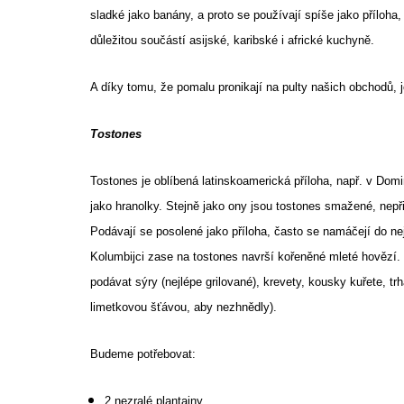
sladké jako banány, a proto se používají spíše jako příloha
důležitou součástí asijské, karibské i africké kuchyně.
A díky tomu, že pomalu pronikají na pulty našich obchodů, j
Tostones
Tostones je oblíbená latinskoamerická příloha, např. v Domi
jako hranolky. Stejně jako ony jsou tostones smažené, nepřip
Podávají se posolené jako příloha, často se namáčejí do ne
Kolumbijci zase na tostones navrší kořeněné mleté hovězí.
podávat sýry (nejlépe grilované), krevety, kousky kuřete, 
limetkovou šťávou, aby nezhnědly).
Budeme potřebovat:
2 nezralé plantainy