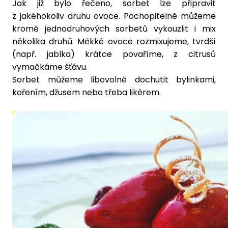
Jak již bylo řečeno, sorbet lze připravit
z jakéhokoliv druhu ovoce. Pochopitelně můžeme
kromě jednodruhových sorbetů vykouzlit i mix
několika druhů. Měkké ovoce rozmixujeme, tvrdší
(např. jablka) krátce povaříme, z citrusů
vymačkáme šťávu.
Sorbet můžeme libovolně dochutit bylinkami,
kořením, džusem nebo třeba likérem.