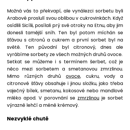
Možná vás to překvapí, ale vynálezci sorbetu byli
Arabové proslulí svou oblibou v cukrovinkách. Když
osídlili Sicílii, posílali prý své otroky na Etnu, aby jim
donesli tamější sníh. Ten byl potom míchán se
šťávou s citronů a cukrem a první sorbet byl na
světě. Ten původní byl citronový, dnes ale
vyrábíme sorbety ze všech možných druhů ovoce.
Setkat se můžeme i s termínem šerbet, což je
něco mezi sorbetem a smetanovou zmrzlinou.
Mimo různých druhů
ovoce
, cukru, vody a
citronové šťávy obsahuje i jinou složku, jako třeba
vaječný bílek, smetanu, kokosové nebo mandlové
mléko apod. V porovnání se
zmrzlinou
je sorbet
výrazně lehčí a méně krémový.
Nezvyklé chutě