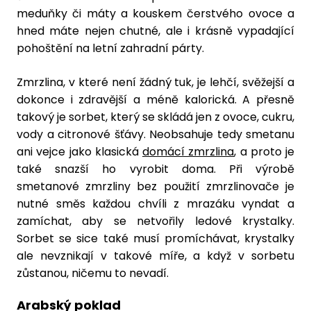
meduňky či máty a kouskem čerstvého ovoce a
hned máte nejen chutné, ale i krásně vypadající
pohoštění na letní zahradní párty.
Zmrzlina, v které není žádný tuk, je lehčí, svěžejší a
dokonce i zdravější a méně kalorická. A přesně
takový je sorbet, který se skládá jen z ovoce, cukru,
vody a citronové šťávy. Neobsahuje tedy smetanu
ani vejce jako klasická
domácí zmrzlina
, a proto je
také snazší ho vyrobit doma. Při výrobě
smetanové zmrzliny bez použití zmrzlinovače je
nutné směs každou chvíli z mrazáku vyndat a
zamíchat, aby se netvořily ledové krystalky.
Sorbet se sice také musí promíchávat, krystalky
ale nevznikají v takové míře, a když v sorbetu
zůstanou, ničemu to nevadí.
Arabský poklad