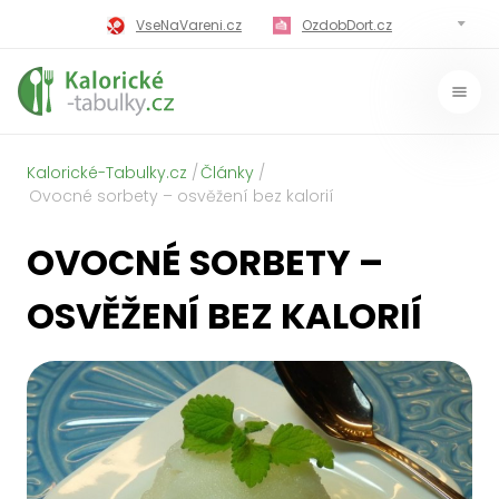
VseNaVareni.cz
OzdobDort.cz
MilujiVareni.cz
MilujiChrest.cz
MilujiGrillovani.cz
Miluji-Pivo.cz
Kalorické-Tabulky.cz
Články
MilujiCokoladu.cz
MilujiVanoce.cz
Ovocné sorbety – osvěžení bez kalorií
MilujiZavarovani.cz
MilujiVelikonoce.cz
OVOCNÉ SORBETY –
MilujiZmrzlinu.cz
Kaloricke-tabulky.cz
OSVĚŽENÍ BEZ KALORIÍ