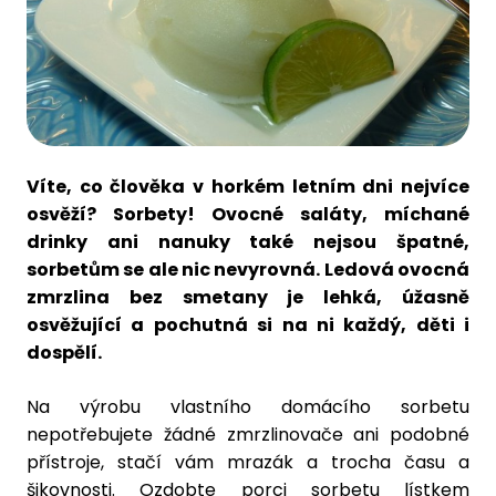
Víte, co člověka v horkém letním dni nejvíce
osvěží? Sorbety! Ovocné saláty, míchané
drinky ani nanuky také nejsou špatné,
sorbetům se ale nic nevyrovná. Ledová ovocná
zmrzlina bez smetany je lehká, úžasně
osvěžující a pochutná si na ni každý, děti i
dospělí.
Na výrobu vlastního domácího sorbetu
nepotřebujete žádné zmrzlinovače ani podobné
přístroje, stačí vám mrazák a trocha času a
šikovnosti. Ozdobte porci sorbetu lístkem