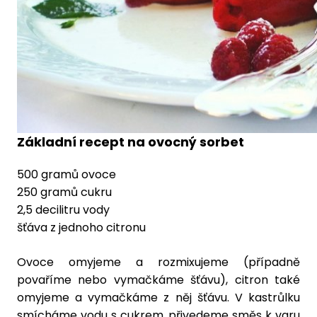
Základní recept na ovocný sorbet
500 gramů ovoce
250 gramů cukru
2,5 decilitru vody
šťáva z jednoho citronu
Ovoce omyjeme a rozmixujeme (případně
povaříme nebo vymačkáme šťávu), citron také
omyjeme a vymačkáme z něj šťávu. V kastrůlku
smícháme vodu s cukrem, přivedeme směs k varu