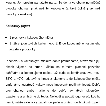
korunu. Jen prosím pamatujte na to, že doma vyrobené ne-mléčné
výrobky chutnají jinak než ty kupované (a také úplně jinak než
výrobky s mlékem).
Kokosový jogurt
1 plechovka kokosového mléka
1 lžíce jogurtových kultur nebo 2 lžíce kupovaného rostlinného
jogurtu s probiotiky
Plechovku s kokosovým mlékem dobře promícháme, otevřeme a její
obsah vlijeme do hrnce. Mléko na mírném plameni pozvolna
zahříváme a kontrolujeme teplotu, až bude teploměr ukazovat mezi
38°C a 40°C, odstavíme hrnec z plamene a do kokosového mléka
vmícháme jogurtové kultury nebo kupovaný rostlinný jogurt. Dobře
promíchanou směs nalijeme do dobře vymytých skleniček,
uzavřeme a umístíme do tepla. Nejlepší je použít jogurtovač, kdo ho
nemá, může skleničky zabalit do peřin a umístit do blízkosti topení