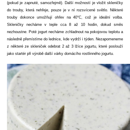
(pokud je zapnuté, samozřejmě). Další možností je vložit skleničky
do trouby, která nehřeje, pouze je v ní rozsvícené světlo. Některé
trouby dokonce umožňují ohřev na 40°C, což je ideální volba.
Skleničky necháme v teple cca 8 až 10 hodin, dokud směs
nezhoustne. Poté jogurt necháme zchladnout na pokojovou teplotu a
následně přemístíme do lednice, kde vydrží i týden. Nezapomeneme
z některé ze skleniček odebrat 2 až 3 lžíce jogurtu, které poslouží
jako startér při výrobě další várky domácího rostlinného jogurtu.