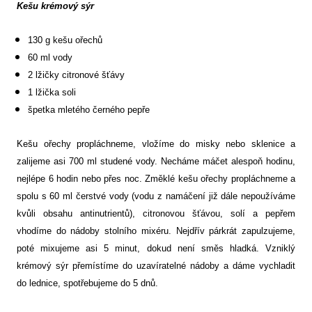
Kešu krémový sýr
130 g kešu ořechů
60 ml vody
2 lžičky citronové šťávy
1 lžička soli
špetka mletého černého pepře
Kešu ořechy propláchneme, vložíme do misky nebo sklenice a
zalijeme asi 700 ml studené vody. Necháme máčet alespoň hodinu,
nejlépe 6 hodin nebo přes noc. Změklé kešu ořechy propláchneme a
spolu s 60 ml čerstvé vody (vodu z namáčení již dále nepoužíváme
kvůli obsahu antinutrientů), citronovou šťávou, solí a pepřem
vhodíme do nádoby stolního mixéru. Nejdřív párkrát zapulzujeme,
poté mixujeme asi 5 minut, dokud není směs hladká. Vzniklý
krémový sýr přemístíme do uzavíratelné nádoby a dáme vychladit
do lednice, spotřebujeme do 5 dnů.