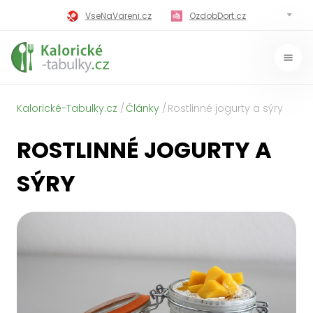
VseNaVareni.cz
OzdobDort.cz
MilujiVareni.cz
MilujiChrest.cz
MilujiGrillovani.cz
Miluji-Pivo.cz
Kalorické-Tabulky.cz
Články
Rostlinné jogurty a sýry
MilujiCokoladu.cz
MilujiVanoce.cz
ROSTLINNÉ JOGURTY A
MilujiZavarovani.cz
MilujiVelikonoce.cz
SÝRY
MilujiZmrzlinu.cz
Kaloricke-tabulky.cz