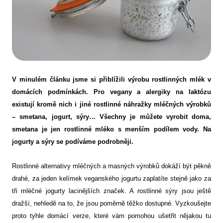
V minulém článku jsme si přiblížili výrobu rostlinných mlék v
domácích podmínkách. Pro vegany a alergiky na laktózu
existují kromě nich i jiné rostlinné náhražky mléčných výrobků
– smetana, jogurt, sýry… Všechny je můžete vyrobit doma,
smetana je jen rostlinné mléko s menším podílem vody. Na
jogurty a sýry se podíváme podrobněji.
Rostlinné alternativy mléčných a masných výrobků dokáží být pěkně
drahé, za jeden kelímek veganského jogurtu zaplatíte stejně jako za
tři mléčné jogurty lacinějších značek. A rostlinné sýry jsou ještě
dražší, nehledě na to, že jsou poměrně těžko dostupné. Vyzkoušejte
proto tyhle domácí verze, které vám pomohou ušetřit nějakou tu