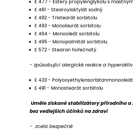
E 477 - Estery propylenglykolu s mastným
E 481 - Stearoylaktylát sodný
E 492 - Tristearát sorbitolu
E 493 - Monolaurát sorbitolu
E 494 - Monooleát sorbitolu
E 495 - Monopalmitát sorbitolu
E 572 - Stearan hořečnatý
- způsobující alergické reakce a hyperaktiv
E 433 - Polyoxyethylensorbitanmonooleát
E 491 - Monostearát sorbitolu
Uměle získané stabilizátory přírodního a
bez vedlejších účinků na zdraví
- zcela bezpečné