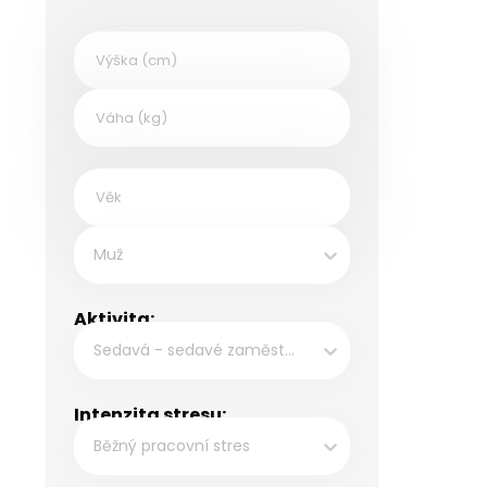
Muž
Aktivita:
Sedavá - sedavé zaměstnání, např. kancelářské práce
Intenzita stresu:
Běžný pracovní stres