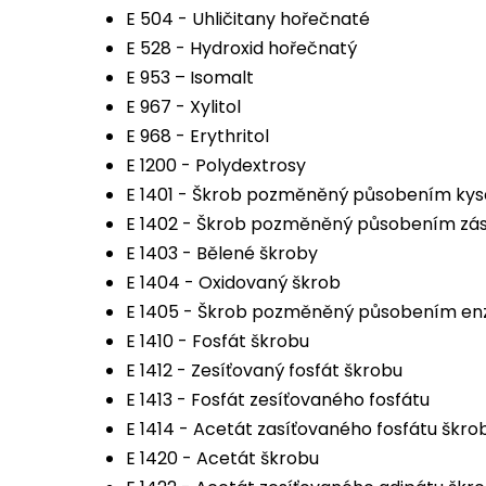
E 504 - Uhličitany hořečnaté
E 528 - Hydroxid hořečnatý
E 953 – Isomalt
E 967 - Xylitol
E 968 - Erythritol
E 1200 - Polydextrosy
E 1401 - Škrob pozměněný působením kyse
E 1402 - Škrob pozměněný působením zá
E 1403 - Bělené škroby
E 1404 - Oxidovaný škrob
E 1405 - Škrob pozměněný působením e
E 1410 - Fosfát škrobu
E 1412 - Zesíťovaný fosfát škrobu
E 1413 - Fosfát zesíťovaného fosfátu
E 1414 - Acetát zasíťovaného fosfátu škro
E 1420 - Acetát škrobu