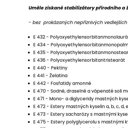
Uměle získané stabilizátory přírodního a
- bez prokázaných nepříznivých vedlejších
E 432 - Polyoxyethylensorbitanmonolaurá
E 434 - Polyoxyethylensorbitanmonopalm
E 435 - Polyoxyethylensorbitanmonostea
E 436 - Polyoxyethylensorbitantristearát
E 440 - Pektiny
E 441 - Želatina
E 442 - Fosfatidy amonné
E 470 - Sodné, draselné a vápenaté soli m
E 471 - Mono- a diglyceridy mastných kyse
E 472 - Estery mastných kyselin a, b, c, d, e
E 473 - Estery sacharózy s mastnými kyse
E 475 - Estery polyglycerolu s mastnými k