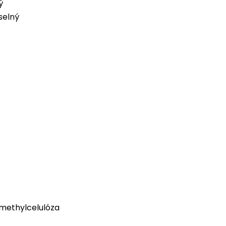
ý
selný
methylcelulóza