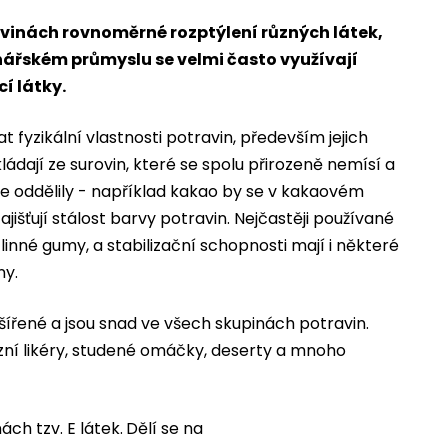
vinách rovnoměrné rozptýlení různých látek,
nářském průmyslu se velmi často využívají
cí látky.
fyzikální vlastnosti potravin, především jejich
ládají ze surovin, které se spolu přirozeně nemísí a
be oddělily - například kakao by se v kakaovém
ajišťují stálost barvy potravin. Nejčastěji používané
linné gumy, a stabilizační schopnosti mají i některé
ny.
zšířené a jsou snad ve všech skupinách potravin.
zní likéry, studené omáčky, deserty a mnoho
ách tzv. E látek.
Dělí se na