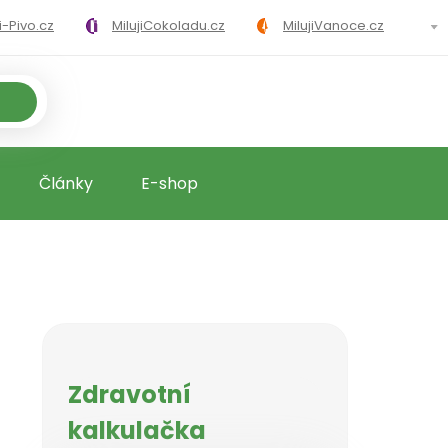
ji-Pivo.cz
MilujiCokoladu.cz
MilujiVanoce.cz
loricke-tabulky.cz
Články
E-shop
Zdravotní
kalkulačka