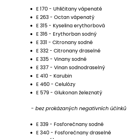
E 170 - Uhličitany vápenaté
E 263 - Octan vápenatý
E 315 - Kyselina erythorbová
E 316 - Erythorban sodný
E 331 - Citronany sodné
E 332 - Citronany draselné
E 335 - Vinany sodné
E 337 - Vinan sodnodraselný
E 410 - Karubin
E 460 - Celulózy
E 579 - Glukonan železnatý
- bez prokázaných negativních účinků
E 339 - Fosforečnany sodné
E 340 - Fosforečnany draselné