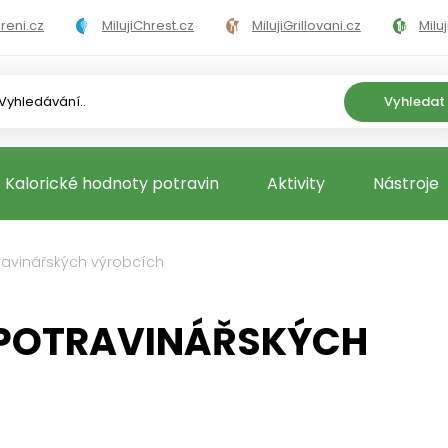
areni.cz
MilujiChrest.cz
MilujiGrillovani.cz
Milu
ni.cz
MilujiVelikonoce.cz
MilujiZmrzlinu.cz
Ka
Vyhledat
Kalorické hodnoty potravin
Aktivity
Nástroje
travinářských výrobcích
 POTRAVINÁŘSKÝCH