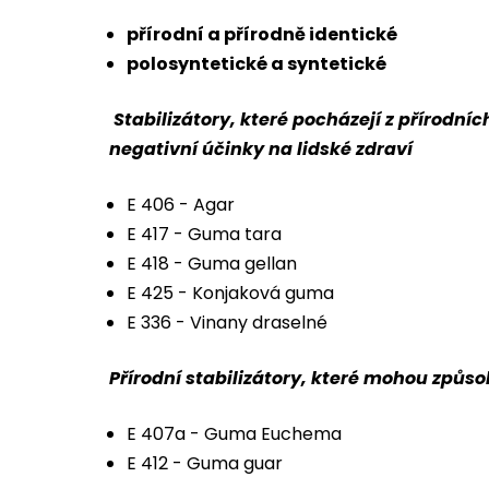
přírodní a přírodně identické
polosyntetické a syntetické
Stabilizátory, které pocházejí z přírodní
negativní účinky na lidské zdraví
E 406 - Agar
E 417 - Guma tara
E 418 - Guma gellan
E 425 - Konjaková guma
E 336 - Vinany draselné
Přírodní stabilizátory, které mohou způso
E 407a - Guma Euchema
E 412 - Guma guar