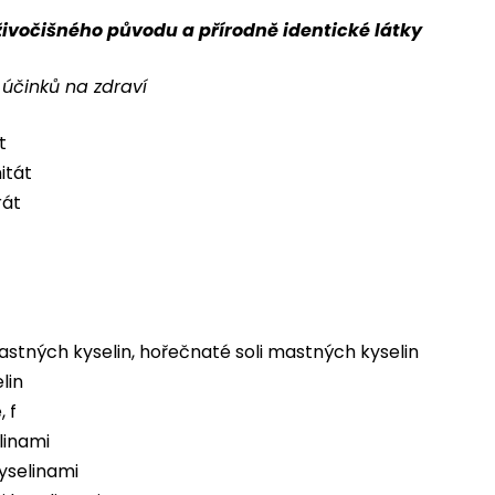
 živočišného původu a přírodně identické látky
 účinků na zdraví
t
itát
rát
astných kyselin, hořečnaté soli mastných kyselin
lin
, f
linami
yselinami