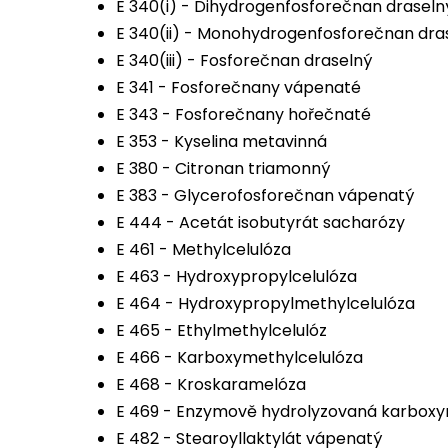
E 340(i) - Dihydrogenfosforečnan draseln
E 340(ii) - Monohydrogenfosforečnan dra
E 340(iii) - Fosforečnan draselný
E 341 - Fosforečnany vápenaté
E 343 - Fosforečnany hořečnaté
E 353 - Kyselina metavinná
E 380 - Citronan triamonný
E 383 - Glycerofosforečnan vápenatý
E 444 - Acetát isobutyrát sacharózy
E 461 - Methylcelulóza
E 463 - Hydroxypropylcelulóza
E 464 - Hydroxypropylmethylcelulóza
E 465 - Ethylmethylcelulóz
E 466 - Karboxymethylcelulóza
E 468 - Kroskaramelóza
E 469 - Enzymově hydrolyzovaná karboxy
E 482 - Stearoyllaktylát vápenatý