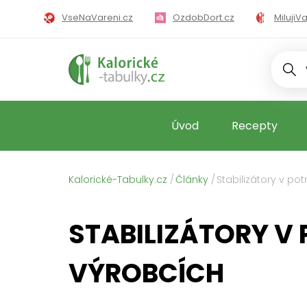
VseNaVareni.cz
OzdobDort.cz
MilujiV
MilujiZavarova
Úvod
Recepty
Kalorické-Tabulky.cz
Články
Stabilizátory v po
STABILIZÁTORY V
VÝROBCÍCH