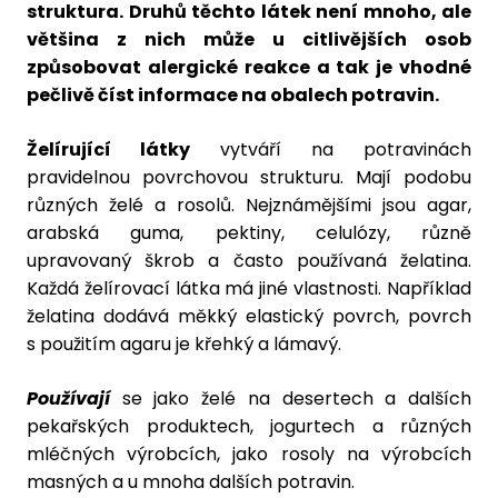
struktura. Druhů těchto látek není mnoho, ale
většina z nich může u citlivějších osob
způsobovat alergické reakce a tak je vhodné
pečlivě číst informace na obalech potravin.
Želírující látky
vytváří na potravinách
pravidelnou povrchovou strukturu. Mají podobu
různých želé a rosolů. Nejznámějšími jsou agar,
arabská guma, pektiny, celulózy, různě
upravovaný škrob a často používaná želatina.
Každá želírovací látka má jiné vlastnosti. Například
želatina dodává měkký elastický povrch, povrch
s použitím agaru je křehký a lámavý.
Používají
se jako želé na desertech a dalších
pekařských produktech, jogurtech a různých
mléčných výrobcích, jako rosoly na výrobcích
masných a u mnoha dalších potravin.