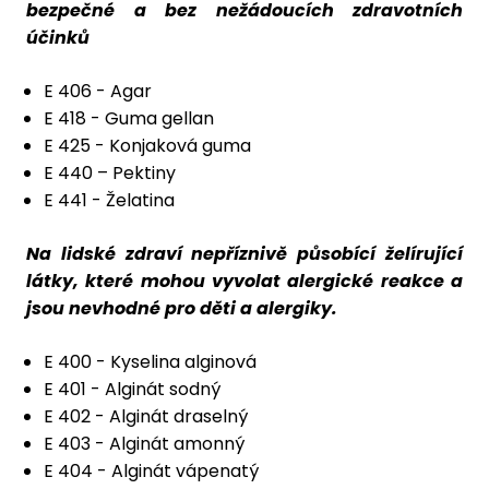
bezpečné a bez nežádoucích zdravotních
účinků
E 406 - Agar
E 418 - Guma gellan
E 425 - Konjaková guma
E 440 – Pektiny
E 441 - Želatina
Na lidské zdraví nepříznivě působící želírující
látky, které mohou vyvolat alergické reakce a
jsou nevhodné pro děti a alergiky.
E 400 - Kyselina alginová
E 401 - Alginát sodný
E 402 - Alginát draselný
E 403 - Alginát amonný
E 404 - Alginát vápenatý