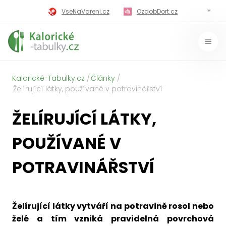
VseNaVareni.cz
OzdobDort.cz
MilujiVareni.cz
MilujiChrest.cz
MilujiGrillovani.cz
Miluji-Pivo.cz
Kalorické-Tabulky.cz
Články
MilujiCokoladu.cz
MilujiVanoce.cz
Želírující látky, používané v potravinářství
MilujiZavarovani.cz
MilujiVelikonoce.cz
ŽELÍRUJÍCÍ LÁTKY,
MilujiZmrzlinu.cz
Kaloricke-tabulky.cz
POUŽÍVANÉ V
POTRAVINÁŘSTVÍ
Želírující látky vytváří na potravině rosol nebo
želé a tím vzniká pravidelná povrchová