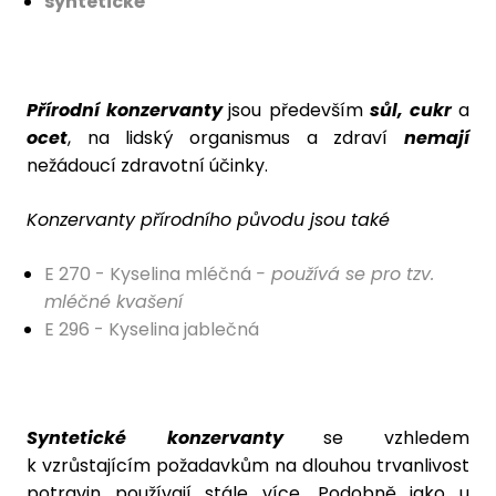
syntetické
Přírodní konzervanty
jsou především
sůl, cukr
a
ocet
, na lidský organismus a zdraví
nemají
nežádoucí zdravotní účinky.
Konzervanty přírodního původu jsou také
E 270 - Kyselina mléčná
- používá se pro tzv.
mléčné kvašení
E 296 - Kyselina jablečná
Syntetické konzervanty
se vzhledem
k vzrůstajícím požadavkům na dlouhou trvanlivost
potravin používají stále více. Podobně jako u