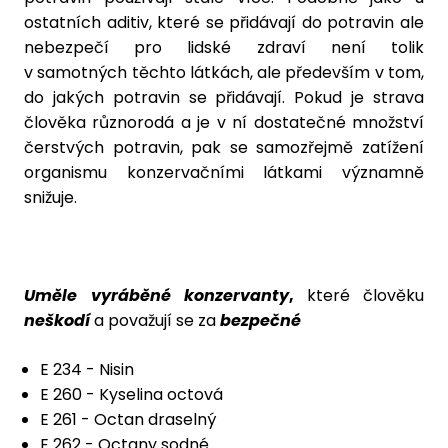
ostatních aditiv, které se přidávají do potravin ale
nebezpečí pro lidské zdraví není tolik
v samotných těchto látkách, ale především v tom,
do jakých potravin se přidávají. Pokud je strava
člověka různorodá a je v ní dostatečné množství
čerstvých potravin, pak se samozřejmě zatížení
organismu konzervačními látkami významně
snižuje.
Uměle vyráběné konzervanty
,
které člověku
neškodí
a považují se za
bezpečné
E 234 - Nisin
E 260 - Kyselina octová
E 261 - Octan draselný
E 262 - Octany sodné