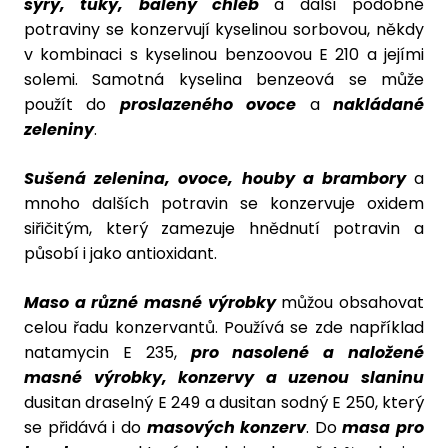
sýry, tuky, balený chléb
a další podobné
potraviny se konzervují kyselinou sorbovou, někdy
v kombinaci s kyselinou benzoovou E 210 a jejími
solemi. Samotná kyselina benzeová se může
použít do
proslazeného ovoce
a
nakládané
zeleniny
.
Sušená zelenina, ovoce, houby a brambory
a
mnoho dalších potravin se konzervuje oxidem
siřičitým, který zamezuje hnědnutí potravin a
působí i jako antioxidant.
Maso a různé masné výrobky
můžou obsahovat
celou řadu konzervantů. Používá se zde například
natamycin E 235,
pro nasolené a naložené
masné výrobky, konzervy a uzenou slaninu
dusitan draselný E 249 a dusitan sodný E 250, který
se přidává i do
masových konzerv
. Do
masa pro