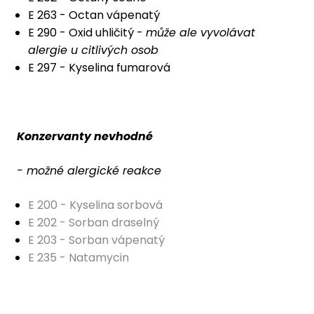
E 263 - Octan vápenatý
E 290 - Oxid uhličitý -
může ale vyvolávat
alergie u citlivých osob
E 297 - Kyselina fumarová
Konzervanty nevhodné
- možné alergické reakce
E 200 - Kyselina sorbová
E 202 - Sorban draselný
E 203 - Sorban vápenatý
E 235 - Natamycin