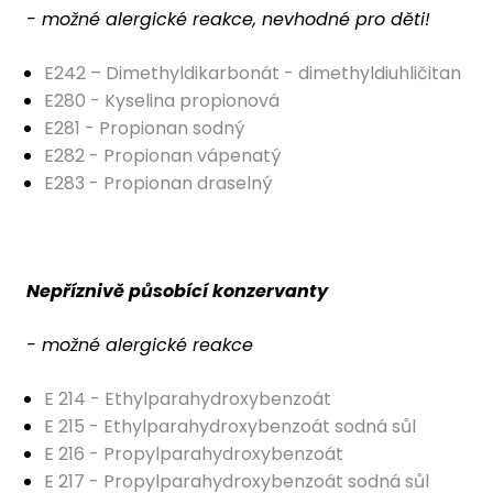
- možné alergické reakce, nevhodné pro děti!
E242 – Dimethyldikarbonát - dimethyldiuhličitan
E280 - Kyselina propionová
E281 - Propionan sodný
E282 - Propionan vápenatý
E283 - Propionan draselný
Nepříznivě působící konzervanty
- možné alergické reakce
E 214 - Ethylparahydroxybenzoát
E 215 - Ethylparahydroxybenzoát sodná sůl
E 216 - Propylparahydroxybenzoát
E 217 - Propylparahydroxybenzoát sodná sůl