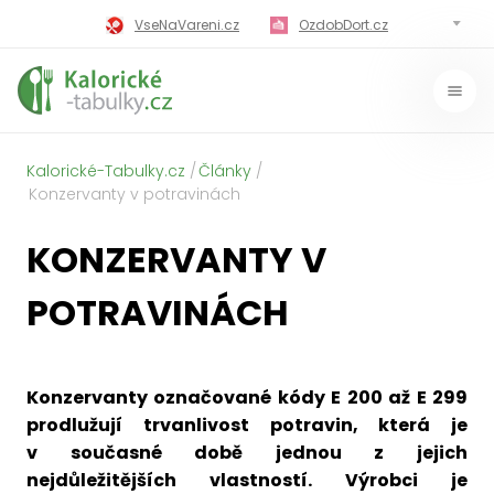
VseNaVareni.cz
OzdobDort.cz
MilujiVareni.cz
MilujiChrest.cz
MilujiGrillovani.cz
Miluji-Pivo.cz
Kalorické-Tabulky.cz
Články
MilujiCokoladu.cz
MilujiVanoce.cz
Konzervanty v potravinách
MilujiZavarovani.cz
MilujiVelikonoce.cz
KONZERVANTY V
MilujiZmrzlinu.cz
Kaloricke-tabulky.cz
POTRAVINÁCH
Konzervanty označované kódy E 200 až E 299
prodlužují trvanlivost potravin, která je
v současné době jednou z jejich
nejdůležitějších vlastností. Výrobci je