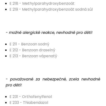
E 218 - Methylparahydroxybenzoát
E 219 - Methylparahydroxybenzoát sodná sůl
- možné alergické reakce, nevhodné pro děti!
E 211 - Benzoan sodný
E 212 - Benzoan draselný
E 213 - Benzoan vápenatý
- považované za nebezpečné, zcela nevhodné
pro děti!
E 231 - Orthofenylfenol
E 233 - Thiabendazol