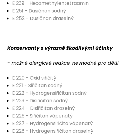
E 239 - Hexamethylentetraamin
E 251 - Dusičnan sodný
E 252 - Dusičnan draselný
Konzervanty s výrazně škodlivými účinky
- možné alergické reakce, nevhodné pro děti!
E 220 - Oxid siřičitý
E 221 - Siřičitan sodný
E 222 - Hydrogensiřičitan sodný
E 223 - Disiřičitan sodný
E 224 - Disiřičitan draselný
E 226 - Siřičitan vápenatý
E 227 - Hydrogensiřičita vápenatý
E 228 - Hydrogensiřičitan draselný