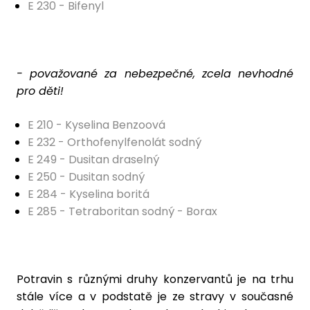
E 230 - Bifenyl
- považované za nebezpečné, zcela nevhodné
pro děti!
E 210 - Kyselina Benzoová
E 232 - Orthofenylfenolát sodný
E 249 - Dusitan draselný
E 250 - Dusitan sodný
E 284 - Kyselina boritá
E 285 - Tetraboritan sodný - Borax
Potravin s různými druhy konzervantů je na trhu
stále více a v podstatě je ze stravy v současné