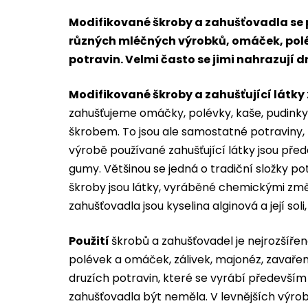
Modifikované škroby a zahušťovadla se p
různých mléčných výrobků, omáček, polé
potravin. Velmi často se jimi nahrazují d
Modifikované škroby a zahušťující látky
zahušťujeme omáčky, polévky, kaše, pudink
škrobem. To jsou ale samostatné potraviny, n
výrobě používané zahušťující látky jsou pře
gumy. Většinou se jedná o tradiční složky p
škroby jsou látky, vyráběné chemickými změ
zahušťovadla jsou kyselina alginová a její so
Použití
škrobů a zahušťovadel je nejrozšíře
polévek a omáček, zálivek, majonéz, zavařen
druzích potravin, které se vyrábí především z
zahušťovadla být neměla. V levnějších výrob