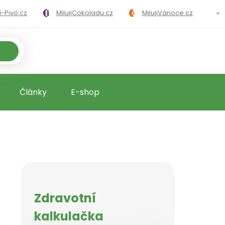
ji-Pivo.cz
MilujiCokoladu.cz
MilujiVanoce.cz
loricke-tabulky.cz
Články
E-shop
Zdravotní
kalkulačka