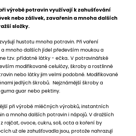
ři výrobě potravin využívají k zahušťování
vek nebo zálivek, zavařenin a mnoha dalších
ražší složky.
zvyšují hustotu mnoha potravin. Při vaření
y a mnoho dalších jídel především moukou a
e tzv. přídatné látky - ečka.. V potravinářské
devším modifikované celulózy, škroby a rostlinné
otravin nebo látky jim velmi podobné. Modifikované
nami jedlých škrobů. Nejznámější škroby a
li, guma guar nebo pektiny.
nější při výrobě mléčných výrobků, instantních
in a mnoha dalších potravin i nápojů. V dražších
 rajčat, ovoce, cukru, soli, octa a koření by
cích už ale zahušťovadla jsou, protože nahrazují