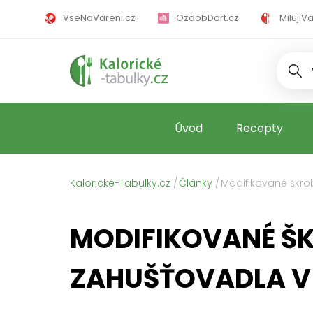
VseNaVareni.cz
OzdobDort.cz
MilujiV
MilujiZavarova
Úvod
Recepty
Kalorické-Tabulky.cz
Články
Modifikované škro
MODIFIKOVANÉ Š
ZAHUŠŤOVADLA V