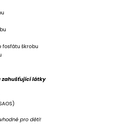
bu
obu
 fosfátu škrobu
u
zahušťující látky
(SAOS)
evhodné pro děti!