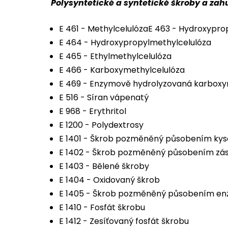
Polysyntetické a syntetické škroby a zah
E 461 - MethylcelulózaE 463 - Hydroxypro
E 464 - Hydroxypropylmethylcelulóza
E 465 - Ethylmethylcelulóza
E 466 - Karboxymethylcelulóza
E 469 - Enzymově hydrolyzovaná karboxy
E 516 - Síran vápenatý
E 968 - Erythritol
E 1200 - Polydextrosy
E 1401 - Škrob pozměněný působením kyse
E 1402 - Škrob pozměněný působením zá
E 1403 - Bělené škroby
E 1404 - Oxidovaný škrob
E 1405 - Škrob pozměněný působením e
E 1410 - Fosfát škrobu
E 1412 - Zesíťovaný fosfát škrobu