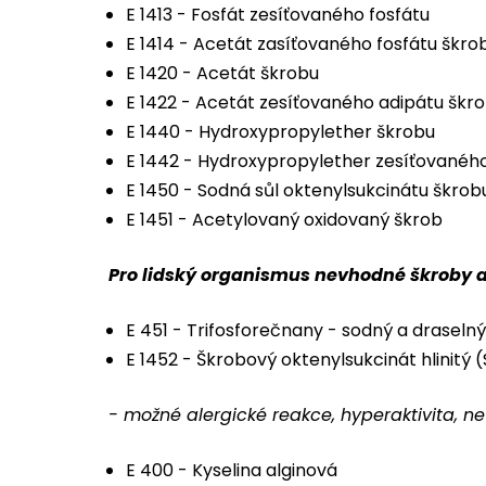
E 1413 - Fosfát zesíťovaného fosfátu
E 1414 - Acetát zasíťovaného fosfátu škro
E 1420 - Acetát škrobu
E 1422 - Acetát zesíťovaného adipátu škr
E 1440 - Hydroxypropylether škrobu
E 1442 - Hydroxypropylether zesíťovaného
E 1450 - Sodná sůl oktenylsukcinátu škrob
E 1451 - Acetylovaný oxidovaný škrob
Pro lidský organismus nevhodné škroby a 
E 451 - Trifosforečnany - sodný a draselný
E 1452 - Škrobový oktenylsukcinát hlinitý 
- možné alergické reakce, hyperaktivita, n
E 400 - Kyselina alginová