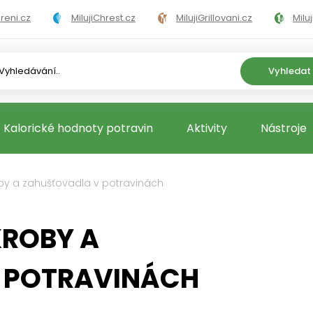
areni.cz
MilujiChrest.cz
MilujiGrillovani.cz
Milu
ni.cz
MilujiVelikonoce.cz
MilujiZmrzlinu.cz
Ka
Vyhledat
Kalorické hodnoty potravin
Aktivity
Nástroje
by a zahušťovadla v potravinách
KROBY A
 POTRAVINÁCH