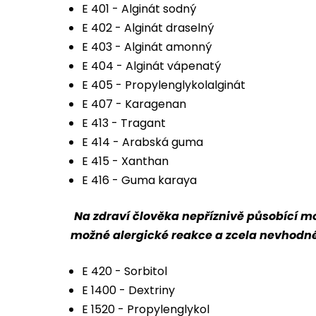
E 401 - Alginát sodný
E 402 - Alginát draselný
E 403 - Alginát amonný
E 404 - Alginát vápenatý
E 405 - Propylenglykolalginát
E 407 - Karagenan
E 413 - Tragant
E 414 - Arabská guma
E 415 - Xanthan
E 416 - Guma karaya
Na zdraví člověka nepříznivě působící m
možné alergické reakce a zcela nevhodné 
E 420 - Sorbitol
E 1400 - Dextriny
E 1520 - Propylenglykol