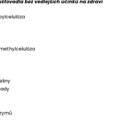
ušťovadla bez vedlejších účinků na zdraví
pylcelulóza
methylcelulóza
liny
sady
nzymů