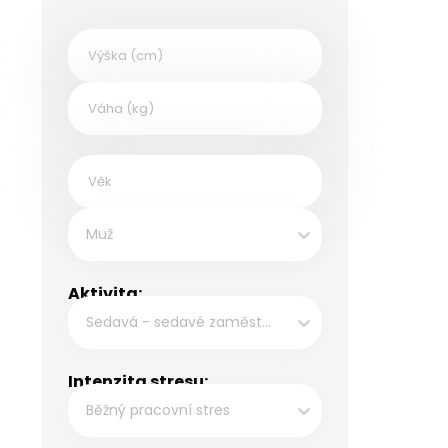
Muž
Aktivita:
Sedavá - sedavé zaměstnání, např. kancelářské práce
Intenzita stresu:
Běžný pracovní stres