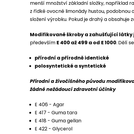
menší množství základní složky, například r
z řídké ovocné limonády hustou, podobnou 
složení výrobku. Pokud je drahý a obsahuje za
Modifikované škroby a zahušťující látky
především
E 400 až 499 a od
E 1000
.
Dělí s
přírodní a přírodně identické
polosyntetické a syntetické
Přírodní a živočišného původu modifikova
žádné nežádoucí zdravotní účinky
E 406 - Agar
E 417 - Guma tara
E 418 - Guma gellan
E 422 - Glycerol