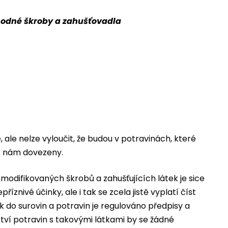
hodné škroby a zahušťovadla
 ale nelze vyloučit, že budou v potravinách, které
k nám dovezeny.
difikovaných škrobů a zahušťujících látek je sice
íznivé účinky, ale i tak se zcela jistě vyplatí číst
k do surovin a potravin je regulováno předpisy a
ví potravin s takovými látkami by se žádné