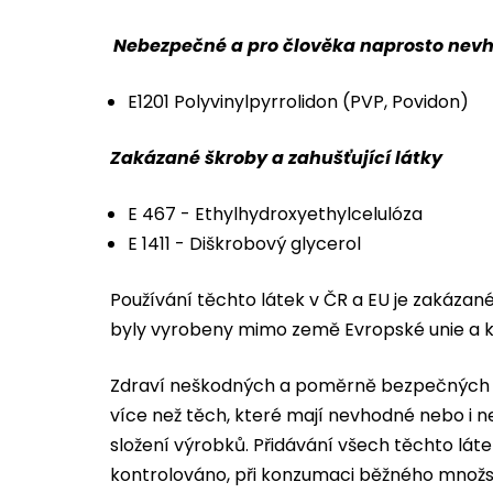
Nebezpečné a pro člověka naprosto nev
E1201 Polyvinylpyrrolidon (PVP, Povidon)
Zakázané škroby a zahušťující látky
E 467 - Ethylhydroxyethylcelulóza
E 1411 - Diškrobový glycerol
Používání těchto látek v ČR a EU je zakázané,
byly vyrobeny mimo země Evropské unie a 
Zdraví neškodných a poměrně bezpečných mo
více než těch, které mají nevhodné nebo i nepř
složení výrobků. Přidávání všech těchto láte
kontrolováno, při konzumaci běžného množst