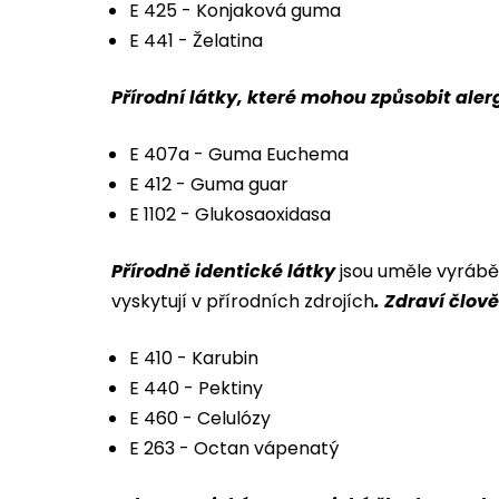
E 425 - Konjaková guma
E 441 - Želatina
Přírodní látky, které mohou způsobit aler
E 407a - Guma Euchema
E 412 - Guma guar
E 1102 - Glukosaoxidasa
Přírodně identické látky
jsou uměle vyrábě
vyskytují v přírodních zdrojích
. Zdraví člo
E 410 - Karubin
E 440 - Pektiny
E 460 - Celulózy
E 263 - Octan vápenatý