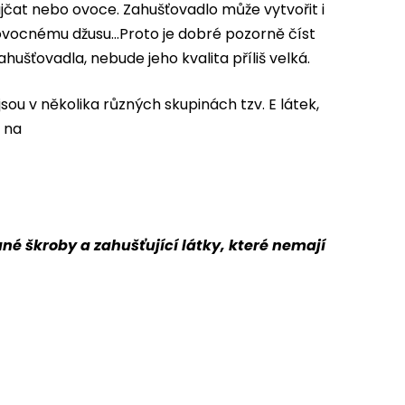
ajčat nebo ovoce. Zahušťovadlo může vytvořit i
ovocnému džusu…Proto je dobré pozorně číst
hušťovadla, nebude jeho kvalita příliš velká.
jsou v několika různých skupinách tzv. E látek,
e na
né škroby a zahušťující látky, které nemají