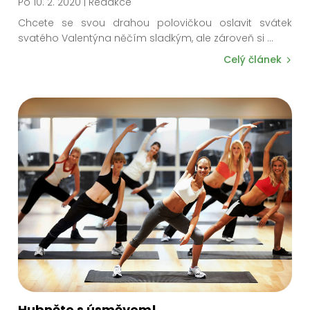
Po 10. 2. 2020
| Redakce
Chcete se svou drahou polovičkou oslavit svátek
svatého Valentýna něčím sladkým, ale zároveň si
...
Celý článek
Hubněte s úsměvem!