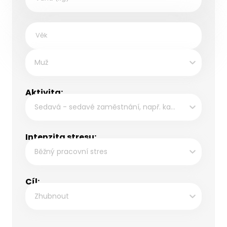
Muž
Aktivita:
Sedavá - sedavé zaměstnání, např. kancelářské práce
Intenzita stresu:
Běžný pracovní stres
Cíl:
Zhubnout