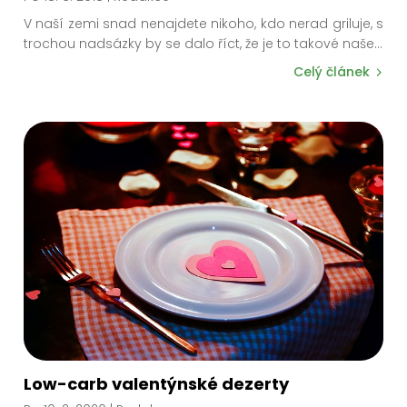
V naší zemi snad nenajdete nikoho, kdo nerad griluje, s
trochou nadsázky by se dalo říct, že je to takové naš
e
...
Celý článek
Low-carb valentýnské dezerty